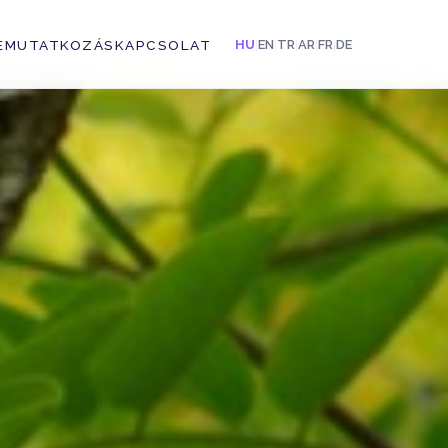
EMUTATKOZÁS
KAPCSOLAT
HU
|
EN
|
TR
|
AR
|
FR
|
DE